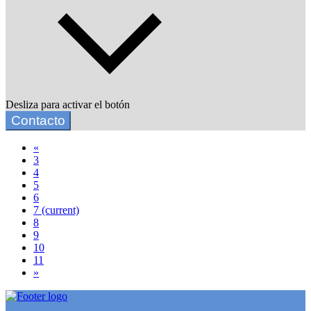
Desliza para activar el botón
Contacto
«
3
4
5
6
7
(current)
8
9
10
11
»