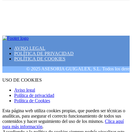
AVISO LEGAL
POLÍTICA DE PRIVACIDAD
POLÍTICA DE COOKIES
© 2025 ASESORIA GUIGALEX, S.L. Todos los derechos r
USO DE COOKIES
Aviso legal
Política de privacidad
Política de Cookies
Esta página web utiliza cookies propias, que pueden ser técnicas o
analíticas, para asegurar el correcto funcionamiento de todos sus
contenidos y hacer seguimiento del uso de los mismos.
Clica aquí
para más información
.
Accediendo a la política de cookies siempre podrás visualizar este