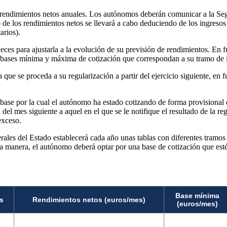
s rendimientos netos anuales. Los autónomos deberán comunicar a la Seg
o de los rendimientos netos se llevará a cabo deduciendo de los ingreso
arios).
veces para ajustarla a la evolución de su previsión de rendimientos. En 
 bases mínima y máxima de cotización que correspondan a su tramo de in
ta que se proceda a su regularización a partir del ejercicio siguiente, 
la base por la cual el autónomo ha estado cotizando de forma provisional 
 del mes siguiente a aquel en el que se le notifique el resultado de la re
exceso.
erales del Estado establecerá cada año unas tablas con diferentes tram
a manera, el autónomo deberá optar por una base de cotización que esté
Base mínima
s
Rendimientos netos (euros/mes)
(euros/mes)