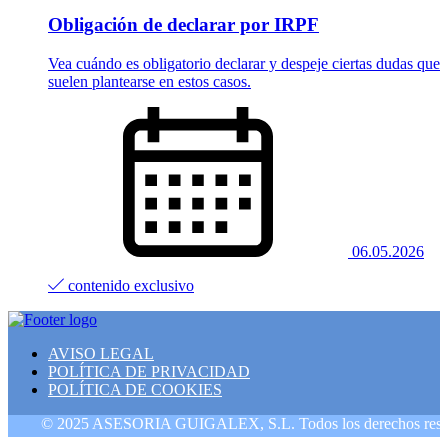
Obligación de declarar por IRPF
Vea cuándo es obligatorio declarar y despeje ciertas dudas que
suelen plantearse en estos casos.
06.05.2026
contenido exclusivo
AVISO LEGAL
POLÍTICA DE PRIVACIDAD
POLÍTICA DE COOKIES
© 2025 ASESORIA GUIGALEX, S.L. Todos los derechos reservad